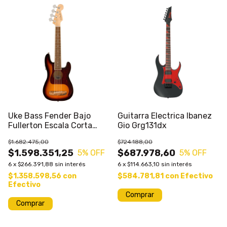
Uke Bass Fender Bajo
Guitarra Electrica Ibanez
Fullerton Escala Corta
Gio Grg131dx
20.25"
$1.682.475,00
$724.188,00
$1.598.351,25
$687.978,60
5
% OFF
5
% OFF
6
x
$266.391,88
sin interés
6
x
$114.663,10
sin interés
$1.358.598,56
con
$584.781,81
con
Efectivo
Efectivo
Comprar
Comprar