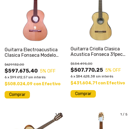
Guitarra Criolla Clasica
Guitarra Electroacustica
Acustica Fonseca 31pec
Clasica Fonseca Modelo
Acustica
50ec C/ Eq
$534.495,00
$629.132,00
$507.770,25
5
% OFF
$597.675,40
5
% OFF
6
x
$84.628,38
sin interés
6
x
$99.612,57
sin interés
$431.604,71
con
Efectivo
$508.024,09
con
Efectivo
Comprar
Comprar
1
/
3
1
/
5