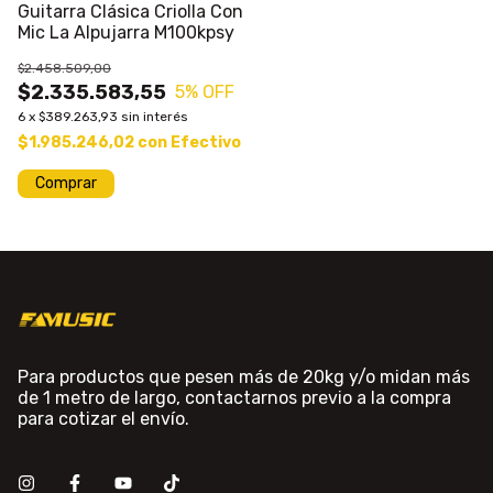
Guitarra Clásica Criolla Con
Mic La Alpujarra M100kpsy
$2.458.509,00
$2.335.583,55
5
% OFF
6
x
$389.263,93
sin interés
$1.985.246,02
con
Efectivo
Para productos que pesen más de 20kg y/o midan más
de 1 metro de largo, contactarnos previo a la compra
para cotizar el envío.