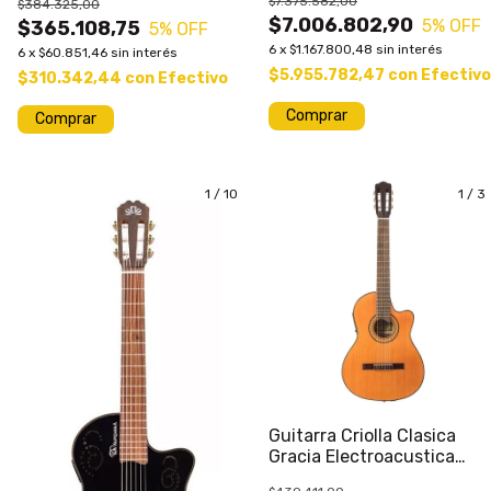
$7.375.582,00
$384.325,00
$7.006.802,90
5
% OFF
$365.108,75
5
% OFF
6
x
$1.167.800,48
sin interés
6
x
$60.851,46
sin interés
$5.955.782,47
con
Efectivo
$310.342,44
con
Efectivo
Comprar
1
/
10
1
/
3
Guitarra Criolla Clasica
Gracia Electroacustica
Modelo M8 Eq