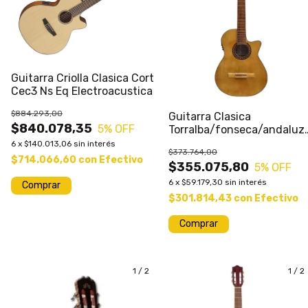
Guitarra Criolla Clasica Cort
Cec3 Ns Eq Electroacustica
$884.293,00
Guitarra Clasica
$840.078,35
5
% OFF
Torralba/fonseca/andaluz
29kec Acustica
6
x
$140.013,06
sin interés
$373.764,00
$714.066,60
con
Efectivo
$355.075,80
5
% OFF
6
x
$59.179,30
sin interés
$301.814,43
con
Efectivo
Comprar
1
/
2
1
/
2