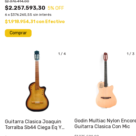
$2.376.414,00
$2.257.593,30
5
% OFF
6
x
$376.265,55
sin interés
$1.918.954,31
con
Efectivo
Comprar
1
/
4
1
/
3
Godin Multiac Nylon Encor
Guitarra Clasica Joaquin
Guitarra Clasica Con Mic
Torralba Sb44 Ciega Eq Y
Afinador