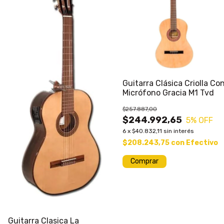
Guitarra Clásica Criolla Co
Micrófono Gracia M1 Tvd
$257.887,00
$244.992,65
5
% OFF
6
x
$40.832,11
sin interés
$208.243,75
con
Efectivo
Guitarra Clasica La