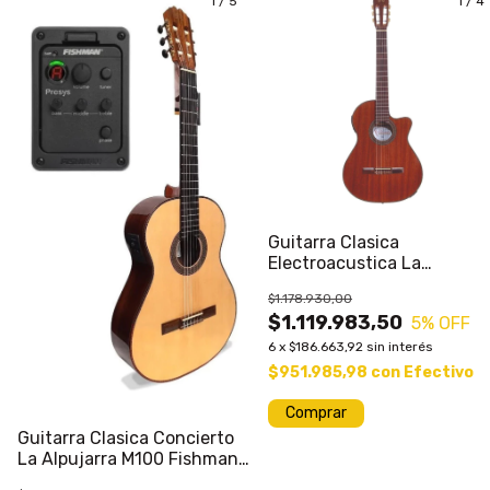
1
/
5
1
/
4
Guitarra Clasica
Electroacustica La
Alpujarra M83kec
$1.178.930,00
$1.119.983,50
5
% OFF
6
x
$186.663,92
sin interés
$951.985,98
con
Efectivo
Comprar
Guitarra Clasica Concierto
La Alpujarra M100 Fishman
Presys