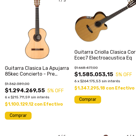
1
/
3
1
/
3
Guitarra Criolla Clasica Cor
Ecec7 Electroacustica Eq
Guitarra Clasica La Apujarra
$1.668.477,00
85kec Concierto - Pre
$1.585.053,15
5
% OFF
Fishman
6
x
$264.175,53
sin interés
$1.362.389,00
$1.347.295,18
con
Efectivo
$1.294.269,55
5
% OFF
6
x
$215.711,59
sin interés
$1.100.129,12
con
Efectivo
Comprar