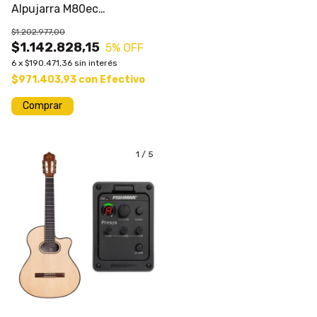
Alpujarra M80ec
Electroclasica Con Eq
$1.202.977,00
$1.142.828,15
5
% OFF
6
x
$190.471,36
sin interés
$971.403,93
con
Efectivo
1
/
5