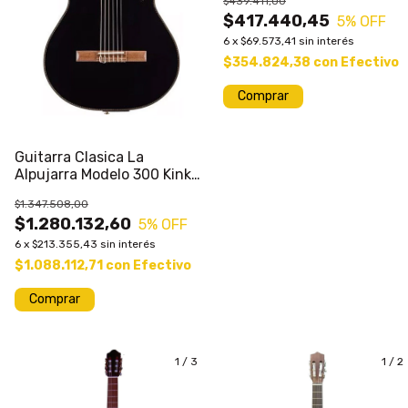
$439.411,00
$417.440,45
5
% OFF
6
x
$69.573,41
sin interés
$354.824,38
con
Efectivo
Comprar
Guitarra Clasica La
Alpujarra Modelo 300 Kink
Eq Fishman
$1.347.508,00
$1.280.132,60
5
% OFF
6
x
$213.355,43
sin interés
$1.088.112,71
con
Efectivo
Comprar
1
/
3
1
/
2