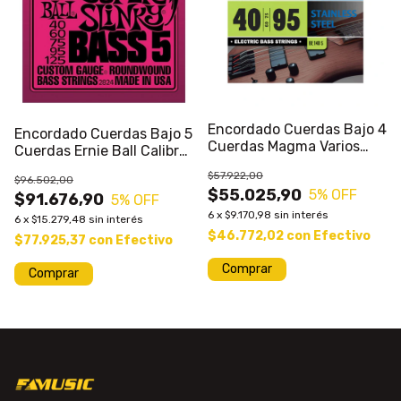
Encordado Cuerdas Bajo 4
Encordado Cuerdas Bajo 5
Cuerdas Magma Varios
Cuerdas Ernie Ball Calibre
Calibres
a Eleccion
$57.922,00
$96.502,00
$55.025,90
5
% OFF
$91.676,90
5
% OFF
6
x
$9.170,98
sin interés
6
x
$15.279,48
sin interés
$46.772,02
con
Efectivo
$77.925,37
con
Efectivo
Comprar
Comprar