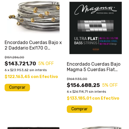
1
/
4
1
/
10
Encordado Cuerdas Bajo x
2 Daddario Exl170 O
Exl220
$151.286,00
$143.721,70
5
% OFF
Encordado Cuerdas Bajo
Magma 5 Cuerdas Flat
6
x
$23.953,62
sin interés
Calibres Varios
$122.163,45
con
Efectivo
$164.935,00
$156.688,25
5
% OFF
Comprar
6
x
$26.114,71
sin interés
$133.185,01
con
Efectivo
Comprar
1
/
2
1
/
6