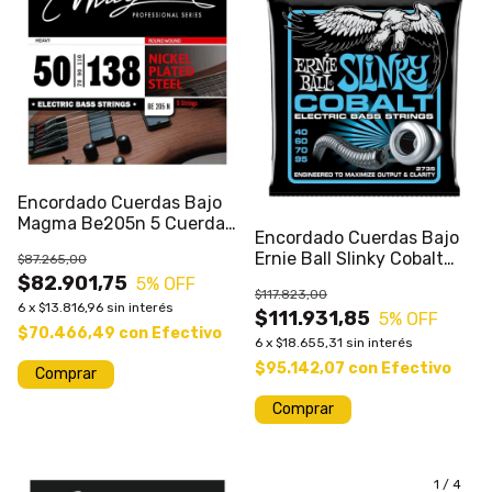
Encordado Cuerdas Bajo
Magma Be205n 5 Cuerdas
Encordado Cuerdas Bajo
050/138 - Envios
Ernie Ball Slinky Cobalt
$87.265,00
45-100 O 40-95
$82.901,75
5
% OFF
$117.823,00
6
x
$13.816,96
sin interés
$111.931,85
5
% OFF
$70.466,49
con
Efectivo
6
x
$18.655,31
sin interés
$95.142,07
con
Efectivo
Comprar
1
/
4