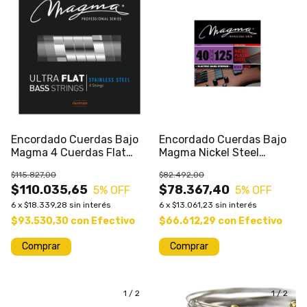
Encordado Cuerdas Bajo
Encordado Cuerdas Bajo
Magma 4 Cuerdas Flat
Magma Nickel Steel
Calibres Varios
Calibres Varios
$115.827,00
$82.492,00
$110.035,65
$78.367,40
5
% OFF
5
% OFF
6
x
$18.339,28
sin interés
6
x
$13.061,23
sin interés
$93.530,30
con
Efectivo
$66.612,29
con
Efectivo
Comprar
Comprar
1
/
2
1
/
2