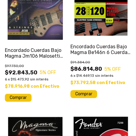
Encordado Cuerdas Bajo
Encordado Cuerdas Bajo
Magma Be146n 6 Cuerdas
Magma Jm106 Malosetti
Calibres Varios
028/120 6 Cuerdas
$91.384,00
$97.730,00
$86.814,80
5
% OFF
$92.843,50
5
% OFF
6
x
$14.469,13
sin interés
6
x
$15.473,92
sin interés
$73.792,58
con
Efectivo
$78.916,98
con
Efectivo
Comprar
1
/
5
1
/
3