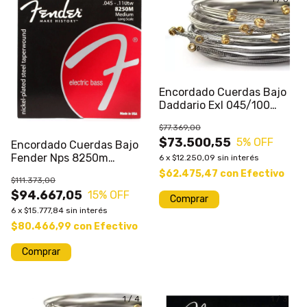
Encordado Cuerdas Bajo
Daddario Exl 045/100
040/095 045/105
$77.369,00
$73.500,55
5
% OFF
Encordado Cuerdas Bajo
Fender Nps 8250m
6
x
$12.250,09
sin interés
045/110 Tw
$62.475,47
con
Efectivo
$111.373,00
$94.667,05
15
% OFF
Comprar
6
x
$15.777,84
sin interés
$80.466,99
con
Efectivo
1
/
4
1
/
3