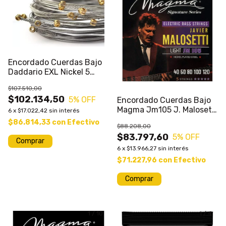
Encordado Cuerdas Bajo
Daddario EXL Nickel 5
Cuerdas Calibres Varios
$107.510,00
$102.134,50
5
% OFF
Encordado Cuerdas Bajo
Magma Jm105 J. Malosetti
6
x
$17.022,42
sin interés
040/120 5 Cuerdas
$86.814,33
con
Efectivo
$88.208,00
$83.797,60
5
% OFF
Comprar
6
x
$13.966,27
sin interés
$71.227,96
con
Efectivo
1
/
10
1
/
4