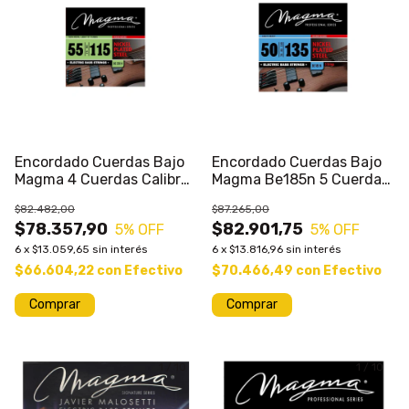
Encordado Cuerdas Bajo
Encordado Cuerdas Bajo
Magma 4 Cuerdas Calibres
Magma Be185n 5 Cuerdas
Varios
Calibres Varios
$82.482,00
$87.265,00
$78.357,90
$82.901,75
5
% OFF
5
% OFF
6
x
$13.059,65
sin interés
6
x
$13.816,96
sin interés
$66.604,22
con
Efectivo
$70.466,49
con
Efectivo
Comprar
Comprar
1
/
10
1
/
10