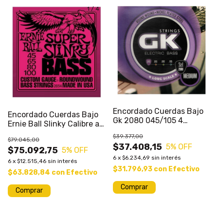
1
/
4
1
/
2
Encordado Cuerdas Bajo
Encordado Cuerdas Bajo
Gk 2080 045/105 4
Ernie Ball Slinky Calibre a
Cuerdas
Eleccion
$39.377,00
$79.045,00
$37.408,15
5
% OFF
$75.092,75
5
% OFF
6
x
$6.234,69
sin interés
6
x
$12.515,46
sin interés
$31.796,93
con
Efectivo
$63.828,84
con
Efectivo
Comprar
Comprar