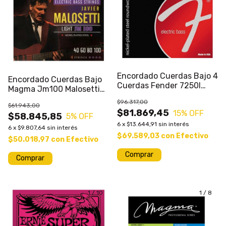
Encordado Cuerdas Bajo 4
Encordado Cuerdas Bajo
Cuerdas Fender 7250l
Magma Jm100 Malosetti
040/100 Nickelsteel
040/100
$96.317,00
$61.943,00
$81.869,45
15
% OFF
$58.845,85
5
% OFF
6
x
$13.644,91
sin interés
6
x
$9.807,64
sin interés
$69.589,03
con
Efectivo
$50.018,97
con
Efectivo
Comprar
1
/
10
1
/
8