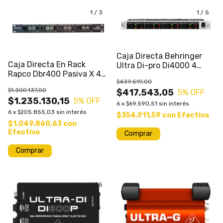
1
/
3
1
/
5
Caja Directa Behringer
Caja Directa En Rack
Ultra Di-pro Di4000 4
Rapco Dbr400 Pasiva X 4
Canales Prm
$439.519,00
Liq#
$1.300.137,00
$417.543,05
5
% OFF
$1.235.130,15
5
% OFF
6
x
$69.590,51
sin interés
6
x
$205.855,03
sin interés
$354.911,59
con
Efectivo
$1.049.860,63
con
Efectivo
1
/
5
1
/
5