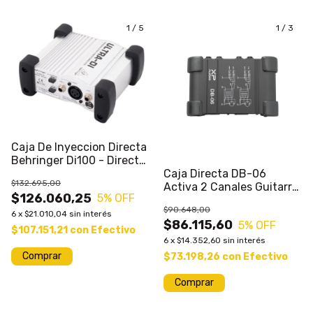
1
/
5
1
/
3
Caja De Inyeccion Directa
Behringer Di100 - Direct
Box
Caja Directa DB-06
$132.695,00
Activa 2 Canales Guitarra
$126.060,25
5
% OFF
Bajo Teclado
$90.648,00
6
x
$21.010,04
sin interés
$86.115,60
5
% OFF
$107.151,21
con
Efectivo
6
x
$14.352,60
sin interés
$73.198,26
con
Efectivo