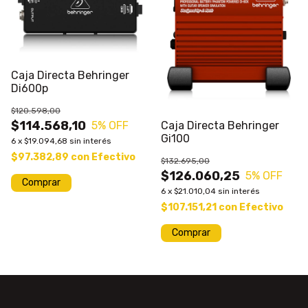
Caja Directa Behringer
Di600p
$120.598,00
$114.568,10
Caja Directa Behringer
5
% OFF
Gi100
6
x
$19.094,68
sin interés
$97.382,89
con
Efectivo
$132.695,00
$126.060,25
5
% OFF
6
x
$21.010,04
sin interés
$107.151,21
con
Efectivo