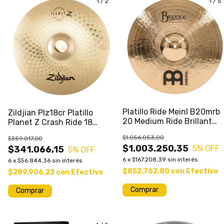
1
/
2
1
/
5
Platillo Ride Meinl B20mrb
Zildjian Plz18cr Platillo
20 Medium Ride Brillant
Planet Z Crash Ride 18
Byzance
Pulgadas
$1.056.053,00
$359.017,00
$1.003.250,35
5
% OFF
$341.066,15
5
% OFF
6
x
$167.208,39
sin interés
6
x
$56.844,36
sin interés
$852.762,80
con
Efectivo
$289.906,23
con
Efectivo