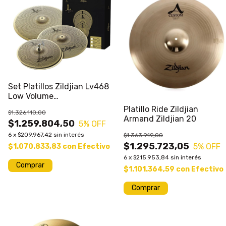
Set Platillos Zildjian Lv468
Low Volume
Hh14+cr16+cr18
Platillo Ride Zildjian
$1.326.110,00
Armand Zildjian 20
$1.259.804,50
5
% OFF
6
x
$209.967,42
sin interés
$1.363.919,00
$1.295.723,05
5
% OFF
$1.070.833,83
con
Efectivo
6
x
$215.953,84
sin interés
Comprar
$1.101.364,59
con
Efectivo
Comprar