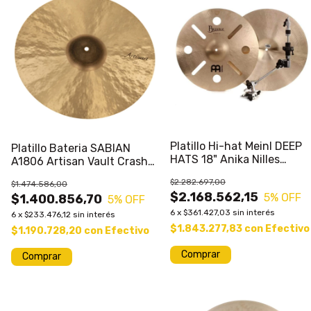
Platillo Hi-hat Meinl DEEP
Platillo Bateria SABIAN
HATS 18" Anika Nilles
A1806 Artisan Vault Crash
incluye Brazo Clamp
18 Pulgadas
$2.282.697,00
$1.474.586,00
Bateria
$2.168.562,15
5
% OFF
$1.400.856,70
5
% OFF
6
x
$361.427,03
sin interés
6
x
$233.476,12
sin interés
$1.843.277,83
con
Efectivo
$1.190.728,20
con
Efectivo