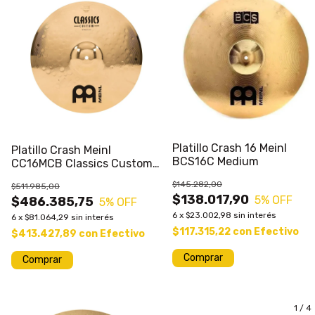
Platillo Crash 16 Meinl
Platillo Crash Meinl
BCS16C Medium
CC16MCB Classics Custom
Medium Crash 16" Bateria
$145.282,00
$511.985,00
$138.017,90
5
% OFF
$486.385,75
5
% OFF
6
x
$23.002,98
sin interés
6
x
$81.064,29
sin interés
$117.315,22
con
Efectivo
$413.427,89
con
Efectivo
1
/
4