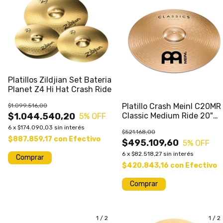
Platillos Zildjian Set Bateria
Planet Z4 Hi Hat Crash Ride
Platillo Crash Meinl C20MR
$1.099.516,00
$1.044.540,20
Classic Medium Ride 20"
5
% OFF
Bateria
6
x
$174.090,03
sin interés
$521.168,00
$887.859,17
con
Efectivo
$495.109,60
5
% OFF
6
x
$82.518,27
sin interés
Comprar
$420.843,16
con
Efectivo
1
/
2
1
/
2