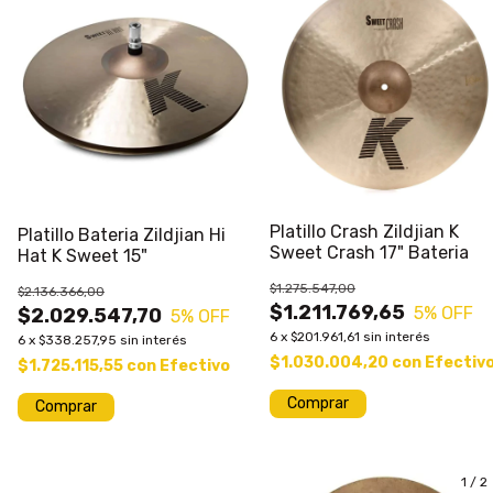
Platillo Crash Zildjian K
Platillo Bateria Zildjian Hi
Sweet Crash 17" Bateria
Hat K Sweet 15"
$1.275.547,00
$2.136.366,00
$1.211.769,65
5
% OFF
$2.029.547,70
5
% OFF
6
x
$201.961,61
sin interés
6
x
$338.257,95
sin interés
$1.030.004,20
con
Efectiv
$1.725.115,55
con
Efectivo
1
/
2