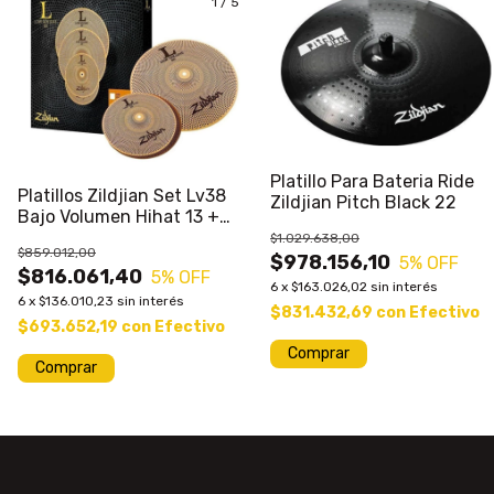
1
/
5
Platillo Para Bateria Ride
Platillos Zildjian Set Lv38
Zildjian Pitch Black 22
Bajo Volumen Hihat 13 +
Crash 18
$1.029.638,00
$859.012,00
$978.156,10
5
% OFF
$816.061,40
5
% OFF
6
x
$163.026,02
sin interés
6
x
$136.010,23
sin interés
$831.432,69
con
Efectivo
$693.652,19
con
Efectivo
Comprar
Comprar