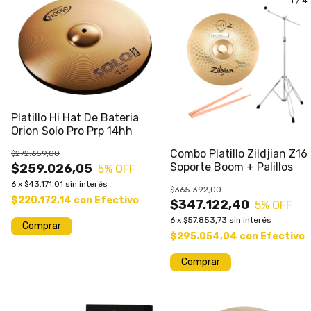
1
/
4
Platillo Hi Hat De Bateria
Orion Solo Pro Prp 14hh
Combo Platillo Zildjian Z16
$272.659,00
Soporte Boom + Palillos
$259.026,05
5
% OFF
6
x
$43.171,01
sin interés
$365.392,00
$220.172,14
con
Efectivo
$347.122,40
5
% OFF
6
x
$57.853,73
sin interés
$295.054,04
con
Efectivo
Comprar