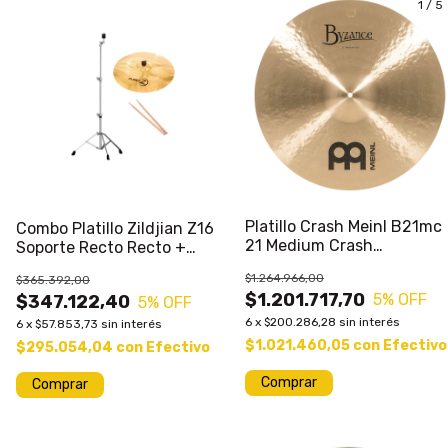
1
/
5
Platillo Crash Meinl B21mc
Combo Platillo Zildjian Z16
21 Medium Crash
Soporte Recto Recto +
Traditional Byza
Palillos
$1.264.966,00
$365.392,00
$1.201.717,70
5
% OFF
$347.122,40
5
% OFF
6
x
$200.286,28
sin interés
6
x
$57.853,73
sin interés
$1.021.460,05
con
Efectivo
$295.054,04
con
Efectivo