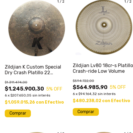
1
/
2
1
/
2
Zildjian Lv80 18cr-s Platillo
Zildjian K Custom Special
Crash-ride Low Volume
Dry Crash Platillo 22
Pulgadas
$594.722,00
$1.311.474,00
$564.985,90
5
% OFF
$1.245.900,30
5
% OFF
6
x
$94.164,32
sin interés
6
x
$207.650,05
sin interés
$480.238,02
con
Efectivo
$1.059.015,26
con
Efectivo
Comprar