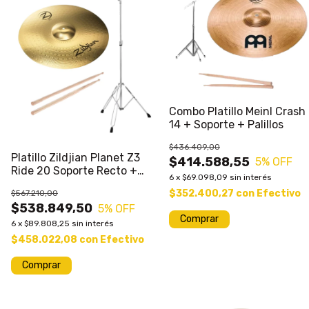
Combo Platillo Meinl Crash
14 + Soporte + Palillos
$436.409,00
Platillo Zildjian Planet Z3
$414.588,55
5
% OFF
Ride 20 Soporte Recto +
6
x
$69.098,09
sin interés
Palos
$352.400,27
con
Efectivo
$567.210,00
$538.849,50
5
% OFF
Comprar
6
x
$89.808,25
sin interés
$458.022,08
con
Efectivo
Comprar