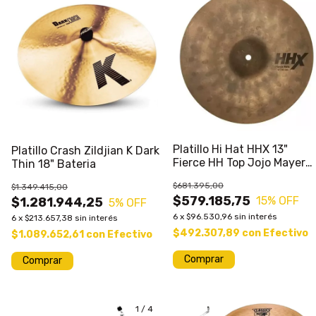
Platillo Hi Hat HHX 13"
Platillo Crash Zildjian K Dark
Fierce HH Top Jojo Mayer
Thin 18" Bateria
SOLO TOP Bateria
$681.395,00
$1.349.415,00
$579.185,75
15
% OFF
$1.281.944,25
5
% OFF
6
x
$96.530,96
sin interés
6
x
$213.657,38
sin interés
$492.307,89
con
Efectivo
$1.089.652,61
con
Efectivo
1
/
4