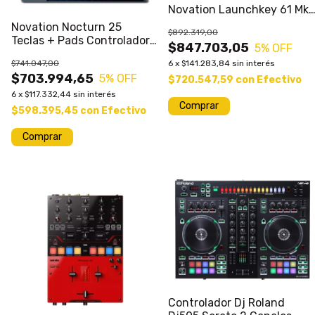
Novation Launchkey 61 Mk3
Midi Msi
Novation Nocturn 25
$892.319,00
Teclas + Pads Controlador
$847.703,05
5
% OFF
Midi Sale%
$741.047,00
6
x
$141.283,84
sin interés
$703.994,65
5
% OFF
$720.547,59
con
Efectivo
6
x
$117.332,44
sin interés
$598.395,45
con
Efectivo
1
/
5
Controlador Dj Roland