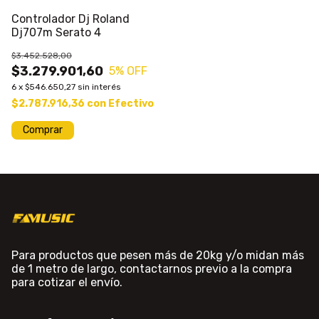
Controlador Dj Roland
Dj707m Serato 4
$3.452.528,00
$3.279.901,60
5
% OFF
6
x
$546.650,27
sin interés
$2.787.916,36
con
Efectivo
Para productos que pesen más de 20kg y/o midan más
de 1 metro de largo, contactarnos previo a la compra
para cotizar el envío.