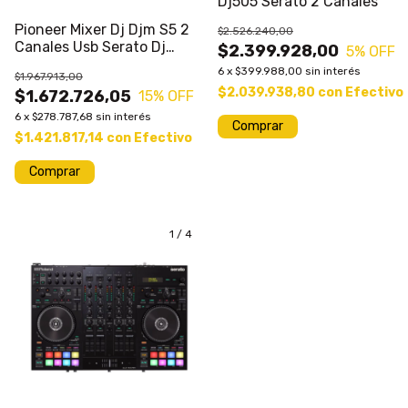
Dj505 Serato 2 Canales
Pioneer Mixer Dj Djm S5 2
$2.526.240,00
Canales Usb Serato Dj
$2.399.928,00
5
% OFF
Liqp#
6
x
$399.988,00
sin interés
$1.967.913,00
$2.039.938,80
con
Efectivo
$1.672.726,05
15
% OFF
6
x
$278.787,68
sin interés
Comprar
$1.421.817,14
con
Efectivo
1
/
4