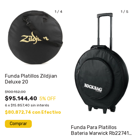
1
/
4
1
/
5
Funda Platillos Zildjian
Deluxe 20
$100.152,00
$95.144,40
5
% OFF
6
x
$15.857,40
sin interés
$80.872,74
con
Efectivo
Comprar
Funda Para Platillos
Bateria Warwick Rb22741b