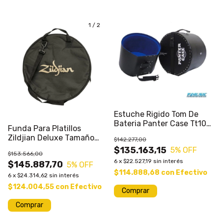
1
/
2
Estuche Rigido Tom De
Bateria Panter Case Tt10
Funda Para Platillos
De Fibra
Zildjian Deluxe Tamaño
$142.277,00
22¨ - Liq#
$135.163,15
5
% OFF
$153.566,00
6
x
$22.527,19
sin interés
$145.887,70
5
% OFF
$114.888,68
con
Efectivo
6
x
$24.314,62
sin interés
$124.004,55
con
Efectivo
Comprar
Comprar