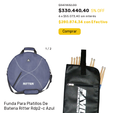
Plus Rockbag
$347.832,00
$330.440,40
5
% OFF
6
x
$55.073,40
sin interés
$280.874,34
con
Efectivo
Comprar
1
/
2
Funda Para Platillos De
Bateria Ritter Rdp2-c Azul