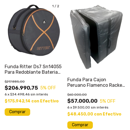
1
/
2
Funda Ritter Ds7 Sn14055
Para Redoblante Bateria
Sale%
Funda Para Cajon
$217.885,00
Peruano Flamenco Racker
$206.990,75
5
% OFF
Acolchada
6
x
$34.498,46
sin interés
$60.000,00
$57.000,00
5
% OFF
$175.942,14
con
Efectivo
6
x
$9.500,00
sin interés
Comprar
$48.450,00
con
Efectivo