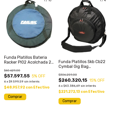
1
/
10
1
/
4
Funda Platillos Bateria
Funda Platillos Skb Cb22
Racker Pl02 Acolchada 2
Cymbal Gig Bag
Colores
$60.629,00
Acolchada 22pulgadas
$306.259,00
$57.597,55
5
% OFF
$260.320,15
15
% OFF
6
x
$9.599,59
sin interés
6
x
$43.386,69
sin interés
$48.957,92
con
Efectivo
$221.272,13
con
Efectivo
Comprar
Comprar