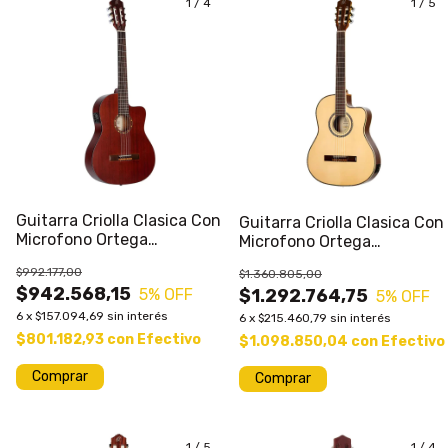
1
/
4
1
/
5
Guitarra Criolla Clasica Con
Guitarra Criolla Clasica Con
Microfono Ortega
Microfono Ortega
RCE125MMS Con Corte Y
RCE145NT Con Corte Y
$992.177,00
$1.360.805,00
Ecualizador Con Funda
Ecualizador Con Funda
$942.568,15
5
% OFF
$1.292.764,75
5
% OFF
6
x
$157.094,69
sin interés
6
x
$215.460,79
sin interés
$801.182,93
con
Efectivo
$1.098.850,04
con
Efectivo
1
/
5
1
/
4