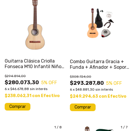
Guitarra Clásica Criolla
Combo Guitarra Gracia +
Fonseca M10 Infantil Niño
Funda + Afinador + Soporte
#nin
+ Cuerdas
$294.814,00
$308.724,00
$280.073,30
5
% OFF
$293.287,80
5
% OFF
6
x
$46.678,88
sin interés
6
x
$48.881,30
sin interés
$238.062,31
con
Efectivo
$249.294,63
con
Efectivo
Comprar
Comprar
1
/
8
1
/
7