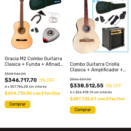
Gracia M2 Combo Guitarra
Clasica + Funda + Afinador
Combo Guitarra Criolla
+ Acc
Clasica + Amplificador +
$364.966,00
Mic
$346.717,70
$356.329,00
5
% OFF
$338.512,55
5
% OFF
6
x
$57.786,28
sin interés
6
x
$56.418,76
sin interés
$294.710,05
con
Efectivo
$287.735,67
con
Efectivo
Comprar
Comprar