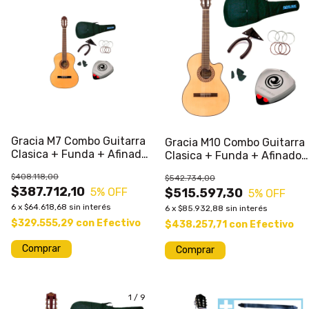
Gracia M7 Combo Guitarra
Gracia M10 Combo Guitarra
Clasica + Funda + Afinador
Clasica + Funda + Afinador
+ Acc
+ Acc
$408.118,00
$542.734,00
$387.712,10
5
% OFF
$515.597,30
5
% OFF
6
x
$64.618,68
sin interés
6
x
$85.932,88
sin interés
$329.555,29
con
Efectivo
$438.257,71
con
Efectivo
Comprar
Comprar
1
/
9