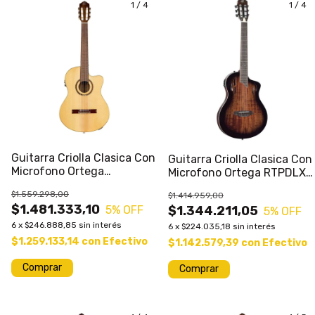
1
/
4
1
/
4
Guitarra Criolla Clasica Con
Guitarra Criolla Clasica Con
Microfono Ortega
Microfono Ortega RTPDLX
RCE138SN Con Corte Y
ACA Con Corte Y
$1.559.298,00
$1.414.959,00
Ecualizador Con Funda
Ecualizador SB Con Funda
$1.481.333,10
5
% OFF
$1.344.211,05
5
% OFF
6
x
$246.888,85
sin interés
6
x
$224.035,18
sin interés
$1.259.133,14
con
Efectivo
$1.142.579,39
con
Efectivo