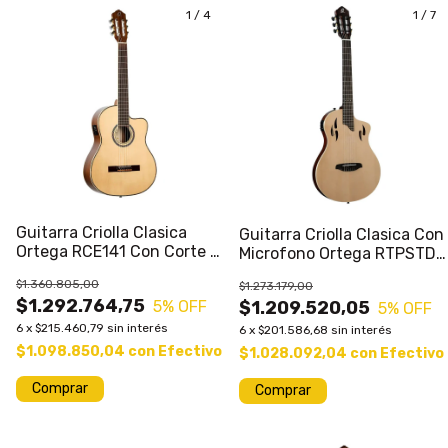
1
/
4
1
/
7
Guitarra Criolla Clasica
Guitarra Criolla Clasica Con
Ortega RCE141 Con Corte Y
Microfono Ortega RTPSTD
Ecualizador
Tourplayer Funda
$1.360.805,00
$1.273.179,00
$1.292.764,75
5
% OFF
$1.209.520,05
5
% OFF
6
x
$215.460,79
sin interés
6
x
$201.586,68
sin interés
$1.098.850,04
con
Efectivo
$1.028.092,04
con
Efectivo
Comprar