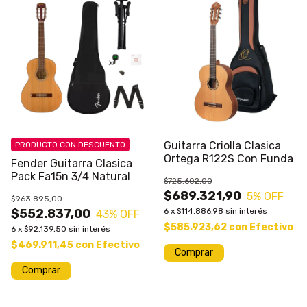
Guitarra Criolla Clasica
PRODUCTO CON DESCUENTO
Ortega R122S Con Funda
Fender Guitarra Clasica
Pack Fa15n 3/4 Natural
$725.602,00
$689.321,90
5
% OFF
$963.895,00
$552.837,00
6
x
$114.886,98
sin interés
43
% OFF
$585.923,62
con
Efectivo
6
x
$92.139,50
sin interés
$469.911,45
con
Efectivo