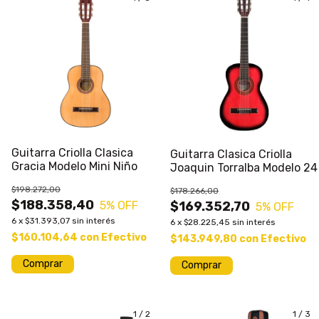
Guitarra Criolla Clasica
Guitarra Clasica Criolla
Gracia Modelo Mini Niño
Joaquin Torralba Modelo 24
$198.272,00
$178.266,00
$188.358,40
5
% OFF
$169.352,70
5
% OFF
6
x
$31.393,07
sin interés
6
x
$28.225,45
sin interés
$160.104,64
con
Efectivo
$143.949,80
con
Efectivo
Comprar
Comprar
1
/
2
1
/
3