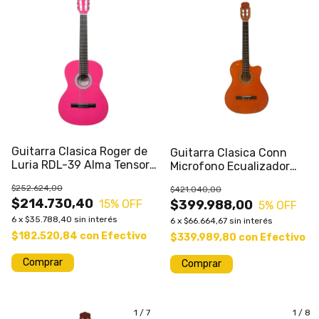
Guitarra Clasica Roger de
Guitarra Clasica Conn
Luria RDL-39 Alma Tensor
Microfono Ecualizador
Rosa
Lazer FTCG209CE
$252.624,00
$421.040,00
$214.730,40
15
% OFF
$399.988,00
5
% OFF
6
x
$35.788,40
sin interés
6
x
$66.664,67
sin interés
$182.520,84
con
Efectivo
$339.989,80
con
Efectivo
1
/
7
1
/
8