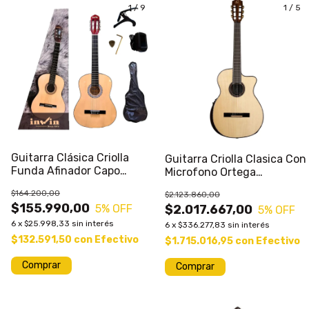
1
/
9
1
/
5
Guitarra Clásica Criolla
Guitarra Criolla Clasica Con
Funda Afinador Capo
Microfono Ortega
Combo Pack 4/4
GRANDSUITE-CE Con Corte
$164.200,00
$2.123.860,00
Y Ecualizador Con Funda
$155.990,00
5
% OFF
$2.017.667,00
5
% OFF
6
x
$25.998,33
sin interés
6
x
$336.277,83
sin interés
$132.591,50
con
Efectivo
$1.715.016,95
con
Efectivo
Comprar