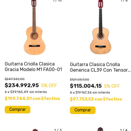
1
/
10
1
/
6
Guitarra Criolla Clasica
Guitarra Clasica Criolla
Gracia Modelo M1 FA00-01
Generica CL39 Con Tensor
y Funda
$247.361,00
$121.057,00
$234.992,95
5
% OFF
$115.004,15
5
% OFF
6
x
$39.165,49
sin interés
6
x
$19.167,36
sin interés
$199.744,01
con
Efectivo
$97.753,53
con
Efectivo
Comprar
Comprar
1
/
3
1
/
4