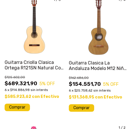
Guitarra Criolla Clasica
Guitarra Clasica La
Ortega R121SN Natural Con
Andaluza Modelo M12 Niño
Funda
- Chica Infantil
$725.602,00
$162.686,00
$689.321,90
5
% OFF
$154.551,70
5
% OFF
6
x
$114.886,98
sin interés
6
x
$25.758,62
sin interés
$585.923,62
con
Efectivo
$131.368,95
con
Efectivo
Comprar
1
/
2